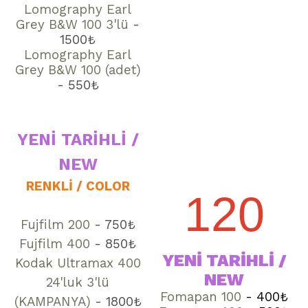
Lomography Earl
Grey B&W 100 3'lü
-
1500₺
Lomography Earl
Grey B&W 100 (adet)
- 550₺
YENİ TARİHLİ /
NEW
RENKLİ / COLOR
120
Fujfilm 200
- 750₺
Fujfilm 400
- 850₺
YENİ TARİHLİ /
Kodak Ultramax 400
NEW
24'luk 3'lü
Fomapan 100
- 400₺
(KAMPANYA)
- 1800
₺