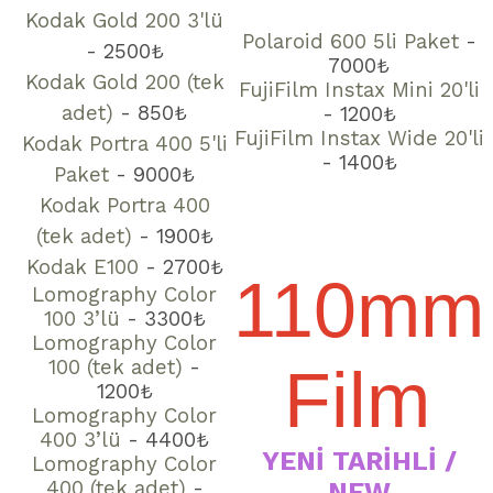
Kodak Gold 200 3'lü
Polaroid 600 5li Paket
-
- 2500₺
7000₺
Kodak Gold 200 (tek
FujiFilm Instax Mini 20'li
adet)
- 850₺
- 1200
₺
FujiFilm Instax Wide 20'li
Kodak Portra 400 5'li
- 1400
₺
Paket
- 9000₺
Kodak Portra 400
(tek adet)
- 1900₺
Kodak E100
- 2700₺
110mm
Lomography Color
100 3’lü
- 3300₺
Lomography Color
100 (tek adet)
-
Film
1200₺
Lomography Color
400 3’lü
- 4400₺
YENİ TARİHLİ /
Lomography Color
400 (tek adet)
-
NEW