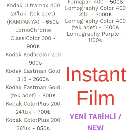
Fomapan 400
- 500₺
Kodak Ultramax 400
Lomography Color 400
24'luk (tek adet)
3’lü
- 3000
₺
Lomography Color 400
(KAMPANYA)
- 650
₺
(tek adet)
- 1400
₺
LomoChrome
Lomography Purple
-
ClassiColor 200
-
1100₺
900₺
Kodak Kodacolor 200
- 900₺
Instant
Kodak Eastman Gold
3'lü
- 2600₺
Kodak Eastman Gold
Film
(tek adet)
- 900₺
Kodak ColorPlus 200
24'lük
- 700₺
YENİ TARİHLİ /
Kodak ColorPlus 200
NEW
36'lık
- 850₺