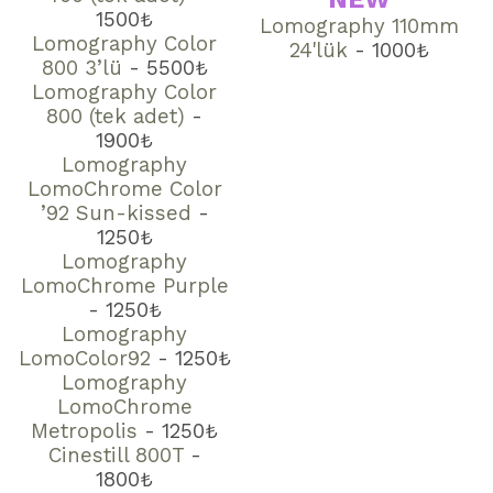
1500₺
Lomography 110mm
Lomography Color
24'lük
- 1000
₺
800 3’lü
- 5500₺
Lomography Color
800 (tek adet)
-
1900₺
Lomography
LomoChrome Color
’92 Sun-kissed
-
1250₺
Lomography
LomoChrome Purple
- 125
0₺
Lomography
LomoColor92
- 125
0
₺
Lomography
LomoChrome
Metropolis
- 125
0
₺
Cinestill 800T
-
1800₺