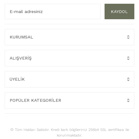
KAYDOL
KURUMSAL
ALIŞVERİŞ
ÜYELİK
POPÜLER KATEGORİLER
© Tüm Hakları Saklıdır. Kredi kartı bilgileriniz 256bit SSL sertifikası ile
korunmaktadır.