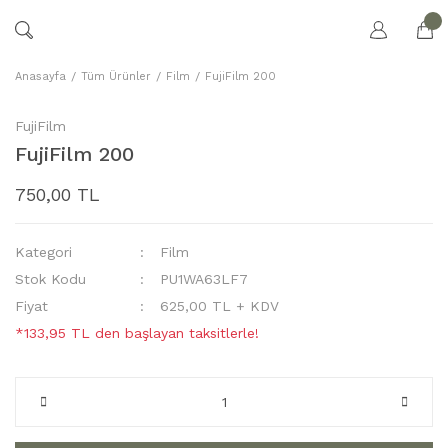
Anasayfa
Tüm Ürünler
Film
FujiFilm 200
FujiFilm
FujiFilm 200
750,00 TL
Kategori
Film
Stok Kodu
PU1WA63LF7
Fiyat
625,00 TL + KDV
*133,95 TL den başlayan taksitlerle!