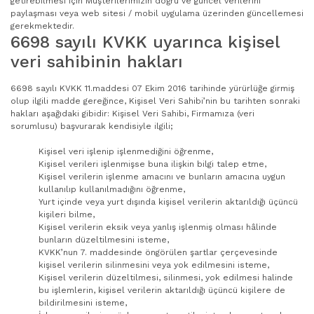
getirebilmesi için Müşterilerimizin doğru ve güncel verilerini
paylaşması veya web sitesi / mobil uygulama üzerinden güncellemesi
gerekmektedir.
6698 sayılı KVKK uyarınca kişisel
veri sahibinin hakları
6698 sayılı KVKK 11.maddesi 07 Ekim 2016 tarihinde yürürlüğe girmiş
olup ilgili madde gereğince, Kişisel Veri Sahibi’nin bu tarihten sonraki
hakları aşağıdaki gibidir: Kişisel Veri Sahibi, Firmamıza (veri
sorumlusu) başvurarak kendisiyle ilgili;
Kişisel veri işlenip işlenmediğini öğrenme,
Kişisel verileri işlenmişse buna ilişkin bilgi talep etme,
Kişisel verilerin işlenme amacını ve bunların amacına uygun
kullanılıp kullanılmadığını öğrenme,
Yurt içinde veya yurt dışında kişisel verilerin aktarıldığı üçüncü
kişileri bilme,
Kişisel verilerin eksik veya yanlış işlenmiş olması hâlinde
bunların düzeltilmesini isteme,
KVKK’nun 7. maddesinde öngörülen şartlar çerçevesinde
kişisel verilerin silinmesini veya yok edilmesini isteme,
Kişisel verilerin düzeltilmesi, silinmesi, yok edilmesi halinde
bu işlemlerin, kişisel verilerin aktarıldığı üçüncü kişilere de
bildirilmesini isteme,