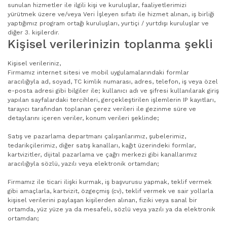
sunulan hizmetler ile ilgili kişi ve kuruluşlar, faaliyetlerimizi
yürütmek üzere ve/veya Veri İşleyen sıfatı ile hizmet alınan, iş birliği
yaptığımız program ortağı kuruluşları, yurtiçi / yurtdışı kuruluşlar ve
diğer 3. kişilerdir.
Kişisel verilerinizin toplanma şekli
Kişisel verileriniz,
Firmamız internet sitesi ve mobil uygulamalarındaki formlar
aracılığıyla ad, soyad, TC kimlik numarası, adres, telefon, iş veya özel
e-posta adresi gibi bilgiler ile; kullanıcı adı ve şifresi kullanılarak giriş
yapılan sayfalardaki tercihleri, gerçekleştirilen işlemlerin IP kayıtları,
tarayıcı tarafından toplanan çerez verileri ile gezinme süre ve
detaylarını içeren veriler, konum verileri şeklinde;
Satış ve pazarlama departmanı çalışanlarımız, şubelerimiz,
tedarikçilerimiz, diğer satış kanalları, kağıt üzerindeki formlar,
kartvizitler, dijital pazarlama ve çağrı merkezi gibi kanallarımız
aracılığıyla sözlü, yazılı veya elektronik ortamdan;
Firmamız ile ticari ilişki kurmak, iş başvurusu yapmak, teklif vermek
gibi amaçlarla, kartvizit, özgeçmiş (cv), teklif vermek ve sair yollarla
kişisel verilerini paylaşan kişilerden alınan, fiziki veya sanal bir
ortamda, yüz yüze ya da mesafeli, sözlü veya yazılı ya da elektronik
ortamdan;