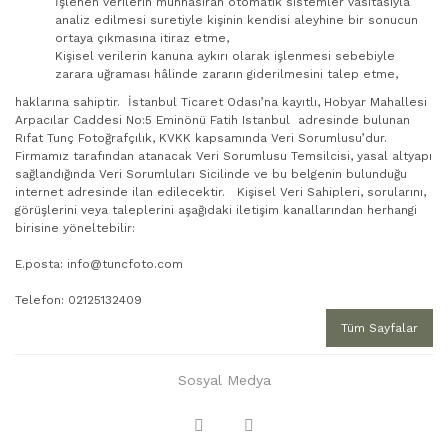
İşlenen verilerin münhasıran otomatik sistemler vasıtasıyla
analiz edilmesi suretiyle kişinin kendisi aleyhine bir sonucun
ortaya çıkmasına itiraz etme,
Kişisel verilerin kanuna aykırı olarak işlenmesi sebebiyle
zarara uğraması hâlinde zararın giderilmesini talep etme,
haklarına sahiptir. İstanbul Ticaret Odası’na kayıtlı, Hobyar Mahallesi
Arpacılar Caddesi No:5 Eminönü Fatih Istanbul adresinde bulunan
Rıfat Tunç Fotoğrafçılık, KVKK kapsamında Veri Sorumlusu’dur.
Firmamız tarafından atanacak Veri Sorumlusu Temsilcisi, yasal altyapı
sağlandığında Veri Sorumluları Sicilinde ve bu belgenin bulunduğu
internet adresinde ilan edilecektir. Kişisel Veri Sahipleri, sorularını,
görüşlerini veya taleplerini aşağıdaki iletişim kanallarından herhangi
birisine yöneltebilir:
E.posta: info@tuncfoto.com
Telefon: 02125132409
Tüm Sayfalar
Sosyal Medya