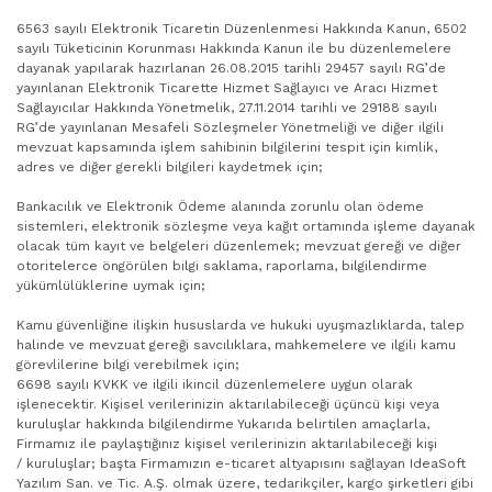
6563 sayılı Elektronik Ticaretin Düzenlenmesi Hakkında Kanun, 6502
sayılı Tüketicinin Korunması Hakkında Kanun ile bu düzenlemelere
dayanak yapılarak hazırlanan 26.08.2015 tarihli 29457 sayılı RG’de
yayınlanan Elektronik Ticarette Hizmet Sağlayıcı ve Aracı Hizmet
Sağlayıcılar Hakkında Yönetmelik, 27.11.2014 tarihli ve 29188 sayılı
RG’de yayınlanan Mesafeli Sözleşmeler Yönetmeliği ve diğer ilgili
mevzuat kapsamında işlem sahibinin bilgilerini tespit için kimlik,
adres ve diğer gerekli bilgileri kaydetmek için;
Bankacılık ve Elektronik Ödeme alanında zorunlu olan ödeme
sistemleri, elektronik sözleşme veya kağıt ortamında işleme dayanak
olacak tüm kayıt ve belgeleri düzenlemek; mevzuat gereği ve diğer
otoritelerce öngörülen bilgi saklama, raporlama, bilgilendirme
yükümlülüklerine uymak için;
Kamu güvenliğine ilişkin hususlarda ve hukuki uyuşmazlıklarda, talep
halinde ve mevzuat gereği savcılıklara, mahkemelere ve ilgili kamu
görevlilerine bilgi verebilmek için;
6698 sayılı KVKK ve ilgili ikincil düzenlemelere uygun olarak
işlenecektir. Kişisel verilerinizin aktarılabileceği üçüncü kişi veya
kuruluşlar hakkında bilgilendirme Yukarıda belirtilen amaçlarla,
Firmamız ile paylaştığınız kişisel verilerinizin aktarılabileceği kişi
/ kuruluşlar; başta Firmamızın e-ticaret altyapısını sağlayan IdeaSoft
Yazılım San. ve Tic. A.Ş. olmak üzere, tedarikçiler, kargo şirketleri gibi