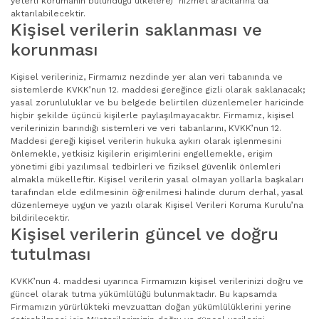
yeterli korumanın bulunduğu ülkelere) hizmet aracılarına da
aktarılabilecektir.
Kişisel verilerin saklanması ve
korunması
Kişisel verileriniz, Firmamız nezdinde yer alan veri tabanında ve
sistemlerde KVKK’nun 12. maddesi gereğince gizli olarak saklanacak;
yasal zorunluluklar ve bu belgede belirtilen düzenlemeler haricinde
hiçbir şekilde üçüncü kişilerle paylaşılmayacaktır. Firmamız, kişisel
verilerinizin barındığı sistemleri ve veri tabanlarını, KVKK’nun 12.
Maddesi gereği kişisel verilerin hukuka aykırı olarak işlenmesini
önlemekle, yetkisiz kişilerin erişimlerini engellemekle, erişim
yönetimi gibi yazılımsal tedbirleri ve fiziksel güvenlik önlemleri
almakla mükelleftir. Kişisel verilerin yasal olmayan yollarla başkaları
tarafından elde edilmesinin öğrenilmesi halinde durum derhal, yasal
düzenlemeye uygun ve yazılı olarak Kişisel Verileri Koruma Kurulu’na
bildirilecektir.
Kişisel verilerin güncel ve doğru
tutulması
KVKK’nun 4. maddesi uyarınca Firmamızın kişisel verilerinizi doğru ve
güncel olarak tutma yükümlülüğü bulunmaktadır. Bu kapsamda
Firmamızın yürürlükteki mevzuattan doğan yükümlülüklerini yerine