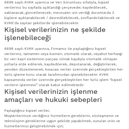
6698 sayılı KVKK uyarınca ve Veri Sorumlusu sıfatıyla, kişisel
verileriniz bu sayfada açıklandığı çerçevede; kaydedilecek,
saklanacak, güncellenecek, mevzuatın izin verdiği durumlarda 3.
kişilere açıklanabilecek / devredilebilecek, sınıflandırılabilecek ve
KVKK’da sayılan şekillerde işlenebilecektir.
Kişisel verilerinizin ne şekilde
işlenebileceği
6698 sayılı KVKK uyarınca, Firmamız ile paylaştığınız kişisel
verileriniz, tamamen veya kısmen, otomatik olarak, veyahut herhangi
bir veri kayıt sisteminin parçası olmak kaydıyla otomatik olmayan
yollarla elde edilerek, kaydedilerek, depolanarak, değiştirilerek,
yeniden düzenlenerek, kısacası veriler üzerinde gerçekleştirilen her
türlü işleme konu olarak tarafımızdan işlenebilecektir. KVKK
kapsamında veriler üzerinde gerçekleştirilen her türlü işlem "kişisel
verilerin işlenmesi” olarak kabul edilmektedir.
Kişisel verilerinizin işlenme
amaçları ve hukuki sebepleri
Paylaştığınız kişisel veriler,
Müşterilerimize verdiğimiz hizmetlerin gereklerini, sözleşmenin ve
teknolojinin gereklerine uygun şekilde yapabilmek, sunulan ürün ve
hizmetlerimizi geliştirebilmek için;