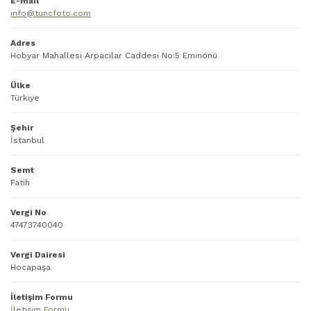
E-mail
info@tuncfoto.com
Adres
Hobyar Mahallesi Arpacılar Caddesi No:5 Eminönü
Ülke
Türkiye
Şehir
İstanbul
Semt
Fatih
Vergi No
47473740040
Vergi Dairesi
Hocapaşa
İletişim Formu
İletişim Formu