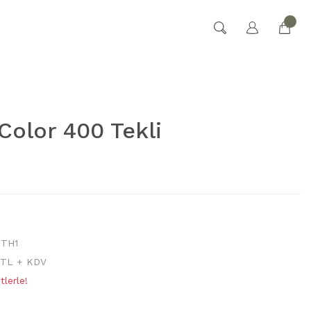
olor 400 Tekli
6TH1
 TL + KDV
lerle!