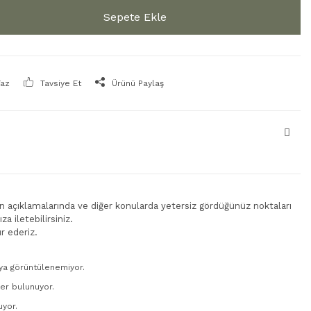
Sepete Ekle
Yaz
Tavsiye Et
Ürünü Paylaş
rün açıklamalarında ve diğer konularda yetersiz gördüğünüz noktaları
a iletebilirsiniz.
r ederiz.
ya görüntülenemiyor.
ler bulunuyor.
uyor.