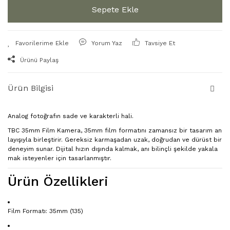
Sepete Ekle
Yorum Yaz
Tavsiye Et
Ürünü Paylaş
Ürün Bilgisi
Analog fotoğrafın sade ve karakterli hali.
TBC 35mm Film Kamera, 35mm film formatını zamansız bir tasarım an
layışıyla birleştirir. Gereksiz karmaşadan uzak, doğrudan ve dürüst bir
deneyim sunar. Dijital hızın dışında kalmak, anı bilinçli şekilde yakala
mak isteyenler için tasarlanmıştır.
Ürün Özellikleri
Film Formatı:
35mm (135)