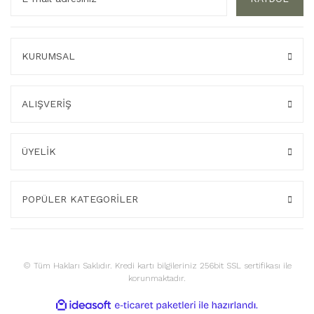
KURUMSAL
ALIŞVERİŞ
ÜYELİK
POPÜLER KATEGORİLER
© Tüm Hakları Saklıdır. Kredi kartı bilgileriniz 256bit SSL sertifikası ile
korunmaktadır.
ile
ideasoft
e-