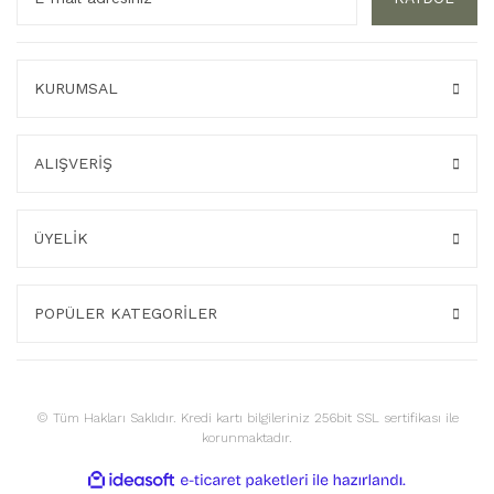
KURUMSAL
ALIŞVERİŞ
ÜYELİK
POPÜLER KATEGORİLER
© Tüm Hakları Saklıdır. Kredi kartı bilgileriniz 256bit SSL sertifikası ile
korunmaktadır.
ile
ideasoft
e-