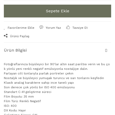
Sepete Ekle
Yorum Yaz
Tavsiye Et
Ürünü Paylaş
Ürün Bilgisi
Fotoğraflarınıza büyüleyici bir 90'lar altın saat parıltısı verin ve bu ço
k yönlü yeni renkli negatif emülsiyonla nostaljiye dalın.
Parlayan cilt tonlarıyla parlak portreler çekin
Nostaljik ve büyüleyici yumuşak turuncu ve sarı tonlarını keşfedin
Klasik analog karaktere sahip ince taneli yapı
Son derece çok yönlü bir ISO 400 emülsiyonu
Standart C-41 geliştirme süreci
Film Boyutu: 35 mm
Film Türü: Renkli Negatif
ISO: 400
DX Kodu: Hayır
Geliştirme Süreci: C41