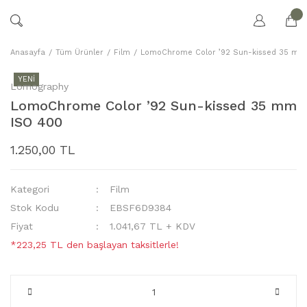
Anasayfa
Tüm Ürünler
Film
LomoChrome Color ’92 Sun-kissed 35 mm
YENİ
Lomography
LomoChrome Color ’92 Sun-kissed 35 mm
ISO 400
1.250,00 TL
Kategori
Film
Stok Kodu
EBSF6D9384
Fiyat
1.041,67 TL + KDV
*223,25 TL den başlayan taksitlerle!