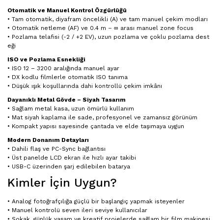
Otomatik ve Manuel Kontrol Özgürlüğü
• Tam otomatik, diyafram öncelikli (A) ve tam manuel çekim modları
• Otomatik netleme (AF) ve 0.4 m – ∞ arası manuel zone focus
• Pozlama telafisi (-2 / +2 EV), uzun pozlama ve çoklu pozlama dest
eği
ISO ve Pozlama Esnekliği
• ISO 12 – 3200 aralığında manuel ayar
• DX kodlu filmlerle otomatik ISO tanıma
• Düşük ışık koşullarında dahi kontrollü çekim imkânı
Dayanıklı Metal Gövde – Siyah Tasarım
• Sağlam metal kasa, uzun ömürlü kullanım
• Mat siyah kaplama ile sade, profesyonel ve zamansız görünüm
• Kompakt yapısı sayesinde çantada ve elde taşımaya uygun
Modern Donanım Detayları
• Dahili flaş ve PC-Sync bağlantısı
• Üst panelde LCD ekran ile hızlı ayar takibi
• USB-C üzerinden şarj edilebilen batarya
Kimler İçin Uygun?
• Analog fotoğrafçılığa güçlü bir başlangıç yapmak isteyenler
• Manuel kontrolü seven ileri seviye kullanıcılar
• Sokak, günlük yaşam ve kreatif projelerde sağlam bir film makinesi