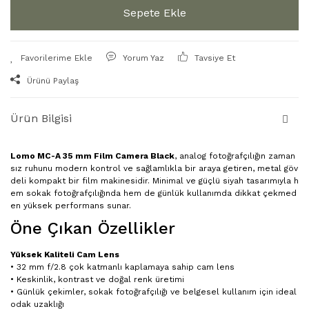
Sepete Ekle
Yorum Yaz
Tavsiye Et
Ürünü Paylaş
Ürün Bilgisi
Lomo MC-A 35 mm Film Camera Black
, analog fotoğrafçılığın zaman
sız ruhunu modern kontrol ve sağlamlıkla bir araya getiren, metal göv
deli kompakt bir film makinesidir. Minimal ve güçlü siyah tasarımıyla h
em sokak fotoğrafçılığında hem de günlük kullanımda dikkat çekmed
en yüksek performans sunar.
Öne Çıkan Özellikler
Yüksek Kaliteli Cam Lens
• 32 mm f/2.8 çok katmanlı kaplamaya sahip cam lens
• Keskinlik, kontrast ve doğal renk üretimi
• Günlük çekimler, sokak fotoğrafçılığı ve belgesel kullanım için ideal
odak uzaklığı