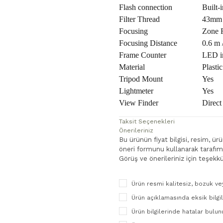
Flash connection
Built-
Filter Thread
43m
Focusing
Zone 
Focusing Distance
0.6 m 
Frame Counter
LED in
Material
Plastic
Tripod Mount
Yes
Lightmeter
Yes
View Finder
Direct
Taksit Seçenekleri
Önerileriniz
Bu ürünün fiyat bilgisi, resim, ü
öneri formunu kullanarak tarafımız
Görüş ve önerileriniz için teşekkü
Ürün resmi kalitesiz, bozuk ve
Ürün açıklamasında eksik bilgi
Ürün bilgilerinde hatalar bulun