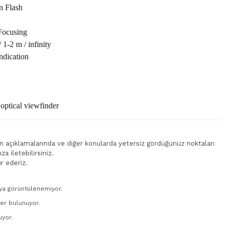
in Flash
m
Focusing
/ 1-2 m / infinity
dication
 optical viewfinder
rün açıklamalarında ve diğer konularda yetersiz gördüğünüz noktaları
a iletebilirsiniz.
r ederiz.
ya görüntülenemiyor.
ler bulunuyor.
uyor.