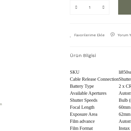
Yorum 
Ürün Bilgisi
SKU
li850s
Cable Release Connection
Shutte
Battery Type
2 x CR
Available Apertures
Automa
Shutter Speeds
Bulb 
Focal Length
60mm 
Exposure Area
62mm
Film advance
Autom
Film Format
Instax