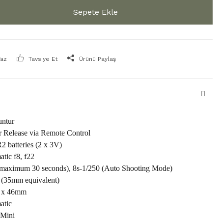
Sepete Ekle
Yaz
Tavsiye Et
Ürünü Paylaş
untur
r Release via Remote Control
2 batteries (2 x 3V)
tic f8, f22
(maximum 30 seconds), 8s-1/250 (Auto Shooting Mode)
(35mm equivalent)
 x 46mm
atic
 Mini