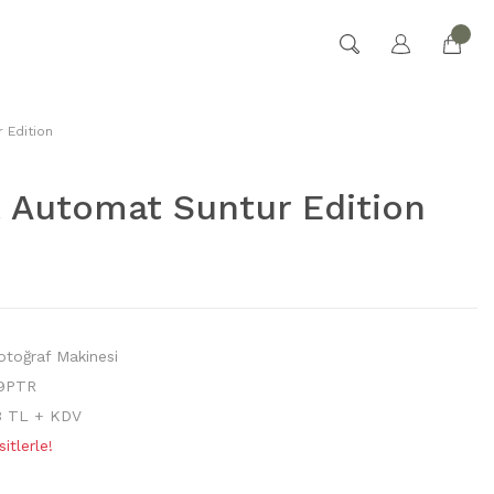
 Edition
 Automat Suntur Edition
otoğraf Makinesi
9PTR
3 TL + KDV
itlerle!